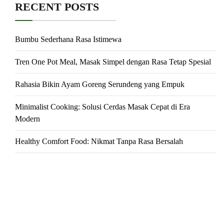
RECENT POSTS
Bumbu Sederhana Rasa Istimewa
Tren One Pot Meal, Masak Simpel dengan Rasa Tetap Spesial
Rahasia Bikin Ayam Goreng Serundeng yang Empuk
Minimalist Cooking: Solusi Cerdas Masak Cepat di Era
Modern
Healthy Comfort Food: Nikmat Tanpa Rasa Bersalah