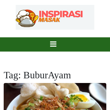
Skip
to
content
Masak Dengan Cinta, Sajikan Dengan
INSPIRASI
Kebahagiaan
MASAK
Tag:
BuburAyam