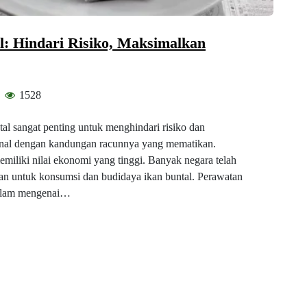
l: Hindari Risiko, Maksimalkan
1528
tal sangat penting untuk menghindari risiko dan
enal dengan kandungan racunnya yang mematikan.
emiliki nilai ekonomi yang tinggi. Banyak negara telah
n untuk konsumsi dan budidaya ikan buntal. Perawatan
alam mengenai…