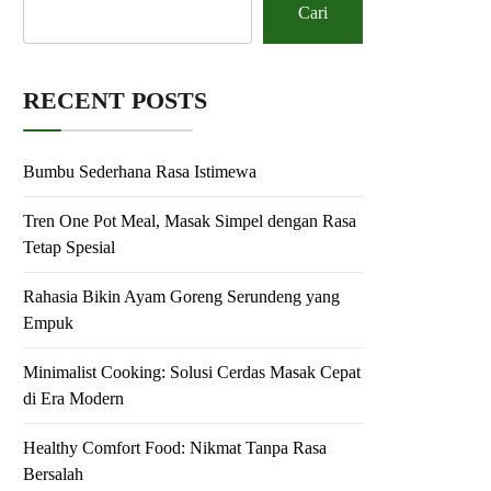
Cari
RECENT POSTS
Bumbu Sederhana Rasa Istimewa
Tren One Pot Meal, Masak Simpel dengan Rasa
Tetap Spesial
Rahasia Bikin Ayam Goreng Serundeng yang
Empuk
Minimalist Cooking: Solusi Cerdas Masak Cepat
di Era Modern
Healthy Comfort Food: Nikmat Tanpa Rasa
Bersalah