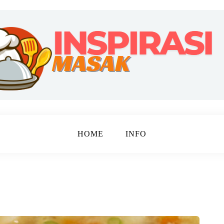
ebahagiaan
 MASAK
HOME
INFO