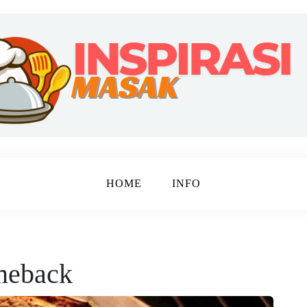
ebahagiaan
 MASAK
HOME
INFO
meback