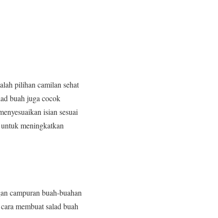
ah pilihan camilan sehat
lad buah juga cocok
menyesuaikan isian sesuai
at untuk meningkatkan
ngan campuran buah-buahan
h cara membuat salad buah