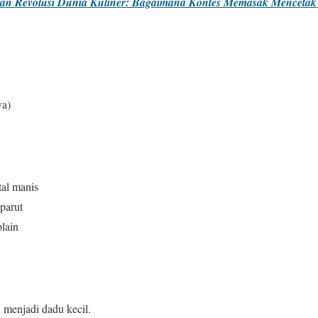
dan Revolusi Dunia Kuliner: Bagaimana Kontes Memasak Mencetak 
ya)
al manis
 parut
lain
 menjadi dadu kecil.