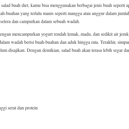
alad buah diet, kamu bisa menggunakan berbagai jenis buah seperti apel
ah-buahan yang terlalu manis seperti mangga atau anggur dalam juml
i selera dan campurkan dalam sebuah wadah.
d dengan mencampurkan yogurt rendah lemak, madu, dan sedikit air jeruk
dalam wadah berisi buah-buahan dan aduk hingga rata. Terakhir, simpa
elum disajikan. Dengan demikian, salad buah akan terasa lebih segar da
ggi serat dan protein