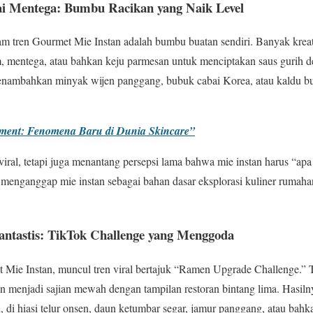
i Mentega: Bumbu Racikan yang Naik Level
lam tren Gourmet Mie Instan adalah bumbu buatan sendiri. Banyak kr
am, mentega, atau bahkan keju parmesan untuk menciptakan saus gurih
menambahkan minyak wijen panggang, bubuk cabai Korea, atau kaldu bua
tment: Fenomena Baru di Dunia Skincare”
viral, tetapi juga menantang persepsi lama bahwa mie instan harus “apa
enganggap mie instan sebagai bahan dasar eksplorasi kuliner rumahan
Fantastis: TikTok Challenge yang Menggoda
t Mie Instan, muncul tren viral bertajuk “Ramen Upgrade Challenge.”
an menjadi sajian mewah dengan tampilan restoran bintang lima. Hasil
di hiasi telur onsen, daun ketumbar segar, jamur panggang, atau bahk