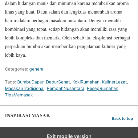
dalam hidangan manis dan minuman karena memberikan aroma
khas yang kuat. Daun salam dan lengkuas menambah aroma
harum dalam berbagai masakan nusantara. Dengan memilih
kombinasi yang tepat, setiap hidangan akan memiliki rasa yang
lebih kompleks dan menarik. Oleh sebab itu, eksplorasi berbagai
perpaduan bumbu akan memberikan pengalaman kuliner yang
lebih kaya.
Categories:
general
Tags:
BumbuDapur
,
DapurSehat
,
KokiRumahan
,
KulinerLezat
,
MasakanTradisional
,
RempahNusantara
,
ResepRumahan
,
TipsMemasak
INSPIRASI MASAK
Back to top
Exit mobile version